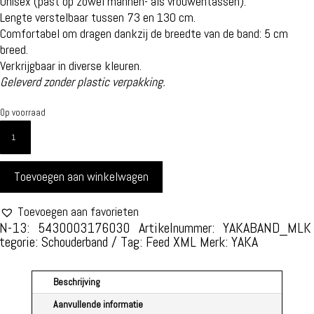
Unisex (past op zowel mannen- als vrouwentassen).
Lengte verstelbaar tussen 73 en 130 cm.
Comfortabel om dragen dankzij de breedte van de band: 5 cm
breed.
Verkrijgbaar in diverse kleuren.
Geleverd zonder plastic verpakking.
Op voorraad
YAKA
SCHOUDERBAND
STIJL
Toevoegen aan winkelwagen
EN
VERFIJNING
-
Toevoegen aan favorieten
EEN
N-13: 5430003176030
Artikelnummer:
YAKABAND_MLK
tegorie:
Schouderband
Tag:
Feed XML
Merk:
YAKA
MAAT
-
MILKSHAKES
Beschrijving
STIJL
Aanvullende informatie
AANTAL