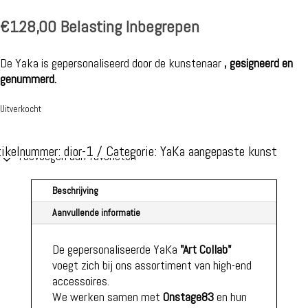
€
128,00
Belasting Inbegrepen
De Yaka is gepersonaliseerd door de kunstenaar
, gesigneerd en
genummerd.
Uitverkocht
tikelnummer:
dior-1
Categorie:
YaKa aangepaste kunst
Toevoegen aan favorieten
Beschrijving
Aanvullende informatie
De gepersonaliseerde YaKa
"Art Collab"
voegt zich bij ons assortiment van high-end
accessoires.
We werken samen met
Onstage83
en hun