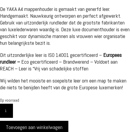
De YAKA A4 mappenhouder is gemaakt van generfd leer.
Handgemaakt. Nauwkeurig ontworpen en perfect afgewerkt.
Gebruik van uitzonderlijk rundleder dat de grootste fabrikanten
van luxelederwaren waardig is. Deze luxe documenthouder is even
geschikt voor dynamische mannen als vrouwen wier organisatie
hun belangrijkste bezit is.
Dit uitzonderlijke leer is ISO 14001 gecertificeerd –
Europees
rundleer –
Eco gecertificeerd – Brandwerend – Voldoet aan
REACH – Leer is “Vrij van schadelijke stoffen
Wij wilden het mooiste en soepelste leer om een map te maken
die niets te benijden heeft van de grote Europese luxemerken!
Op voorraad
YAKA
ROOD
LEDER
Toevoegen aan winkelwagen
AANTAL