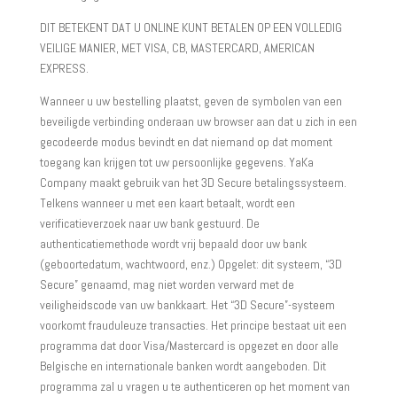
DIT BETEKENT DAT U ONLINE KUNT BETALEN OP EEN VOLLEDIG
VEILIGE MANIER, MET VISA, CB, MASTERCARD, AMERICAN
EXPRESS.
Wanneer u uw bestelling plaatst, geven de symbolen van een
beveiligde verbinding onderaan uw browser aan dat u zich in een
gecodeerde modus bevindt en dat niemand op dat moment
toegang kan krijgen tot uw persoonlijke gegevens. YaKa
Company maakt gebruik van het 3D Secure betalingssysteem.
Telkens wanneer u met een kaart betaalt, wordt een
verificatieverzoek naar uw bank gestuurd. De
authenticatiemethode wordt vrij bepaald door uw bank
(geboortedatum, wachtwoord, enz.) Opgelet: dit systeem, “3D
Secure” genaamd, mag niet worden verward met de
veiligheidscode van uw bankkaart. Het “3D Secure”-systeem
voorkomt frauduleuze transacties. Het principe bestaat uit een
programma dat door Visa/Mastercard is opgezet en door alle
Belgische en internationale banken wordt aangeboden. Dit
programma zal u vragen u te authenticeren op het moment van