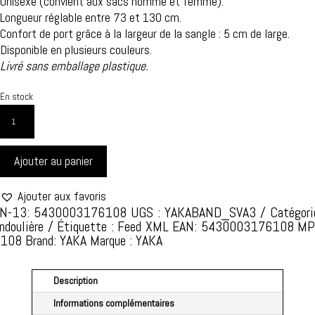
Unisexe (convient aux sacs homme et femme).
Longueur réglable entre 73 et 130 cm.
Confort de port grâce à la largeur de la sangle : 5 cm de large.
Disponible en plusieurs couleurs.
Livré sans emballage plastique.
En stock
QUANTITÉ
DE
YAKA
Ajouter au panier
BANDOULIÈRE
STYLE
ET
Ajouter aux favoris
RAFINEMENT
N-13: 5430003176108
UGS :
YAKABAND_SVA3
Catégori
ndoulière
Étiquette :
Feed XML
EAN: 5430003176108
MP
-
0108
Brand: YAKA
Marque :
YAKA
TAILLE
UNIQUE
-
Description
STYLE
Informations complémentaires
SAVANA