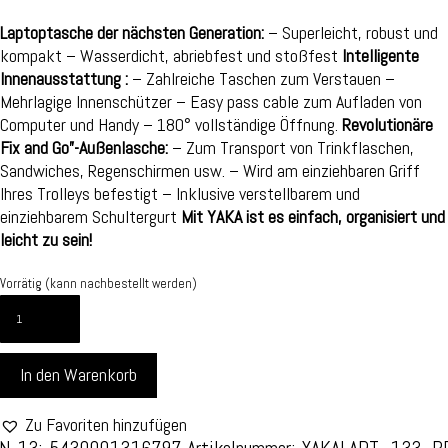
Laptoptasche der nächsten Generation:
– Superleicht, robust und
kompakt – Wasserdicht, abriebfest und stoßfest
Intelligente
Innenausstattung :
– Zahlreiche Taschen zum Verstauen –
Mehrlagige Innenschützer – Easy pass cable zum Aufladen von
Computer und Handy – 180° vollständige Öffnung.
Revolutionäre
Fix and Go”-Außenlasche:
– Zum Transport von Trinkflaschen,
Sandwiches, Regenschirmen usw. – Wird am einziehbaren Griff
Ihres Trolleys befestigt – Inklusive verstellbarem und
einziehbarem Schultergurt
Mit YAKA ist es einfach, organisiert und
leicht zu sein!
Vorrätig (kann nachbestellt werden)
COMPUTERTASCHE
-
13.3
In den Warenkorb
ZOLL
-
ROT
Zu Favoriten hinzufügen
MIT
N-13: 5430001316797
Artikelnummer:
YAKALAPT_133_R