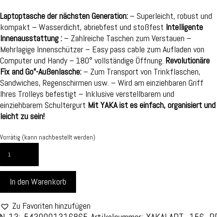
Laptoptasche der nächsten Generation:
– Superleicht, robust und
kompakt – Wasserdicht, abriebfest und stoßfest
Intelligente
Innenausstattung :
– Zahlreiche Taschen zum Verstauen –
Mehrlagige Innenschützer – Easy pass cable zum Aufladen von
Computer und Handy – 180° vollständige Öffnung.
Revolutionäre
Fix and Go”-Außenlasche:
– Zum Transport von Trinkflaschen,
Sandwiches, Regenschirmen usw. – Wird am einziehbaren Griff
Ihres Trolleys befestigt – Inklusive verstellbarem und
einziehbarem Schultergurt
Mit YAKA ist es einfach, organisiert und
leicht zu sein!
Vorrätig (kann nachbestellt werden)
COMPUTERTASCHE
-
15.6
In den Warenkorb
ZOLL
-
ROT
Zu Favoriten hinzufügen
MIT
N-13: 5430001316865
Artikelnummer:
YAKALAPT_156_R