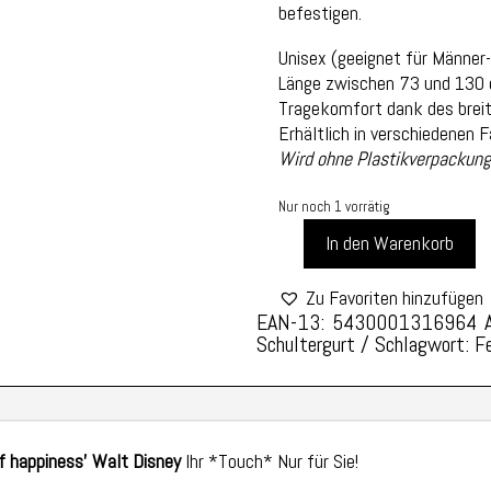
befestigen.
Unisex (geeignet für Männer
Länge zwischen 73 und 130 c
Tragekomfort dank des breit
Erhältlich in verschiedenen F
Wird ohne Plastikverpackung 
Nur noch 1 vorrätig
In den Warenkorb
YAKA
SCHULTERGURT
Zu Favoriten hinzufügen
STIL
EAN-13: 5430001316964
UND
Schultergurt
Schlagwort:
F
RAFFINESSE
-
EINHEITSGRÖSSE -
M
EXICO S
of happiness'
Walt Disney
Ihr *Touch* Nur für Sie!
TYLE M