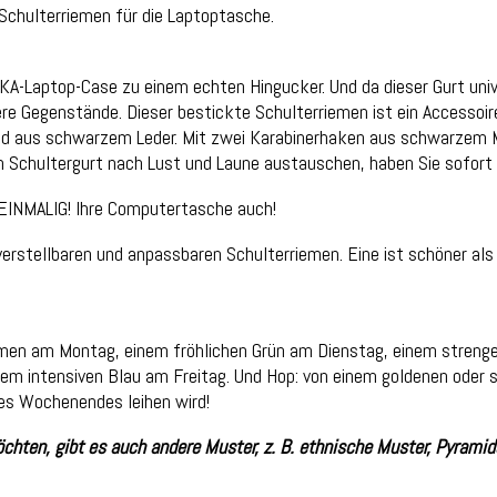
Schulterriemen für die Laptoptasche.
ENGE
A-Laptop-Case zu einem echten Hingucker. Und da dieser Gurt unive
dere Gegenstände. Dieser bestickte Schulterriemen ist ein Accessoi
ind aus schwarzem Leder. Mit zwei Karabinerhaken aus schwarzem Me
 Schultergurt nach Lust und Laune austauschen, haben Sie sofort
l EINMALIG! Ihre Computertasche auch!
erstellbaren und anpassbaren Schulterriemen. Eine ist schöner als 
emen am Montag, einem fröhlichen Grün am Dienstag, einem strenge
m intensiven Blau am Freitag. Und Hop: von einem goldenen oder 
nes Wochenendes leihen wird!
hten, gibt es auch andere Muster, z. B. ethnische Muster, Pyrami