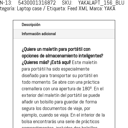
-
AN-13: 5430001316872
SKU:
YAKALAPT_156_BLU
tegoría:
Laptop case
Etiqueta:
Feed XML
Marca:
YAKA
AZUL
CON
PESTAÑA
Descripción
REVOLUCIONARIA
Información adicional
EASYFIX
CANTIDAD
¿Quiere un maletín para portátil con
opciones de almacenamiento inteligentes?
¿Quieres más? ¡Está aquí!
Este maletín
para portátil ha sido especialmente
diseñado para transportar su portátil en
todo momento. Se abre con una práctica
cremallera con una apertura de 180º. En el
exterior del maletín del portátil se puede
añadir un bolsillo para guardar de forma
segura los documentos de viaje, por
ejemplo, cuando se viaja. En el interior de la
bolsa encontrarás una serie de prácticos
compartimentos, incluidos dos bolsillos