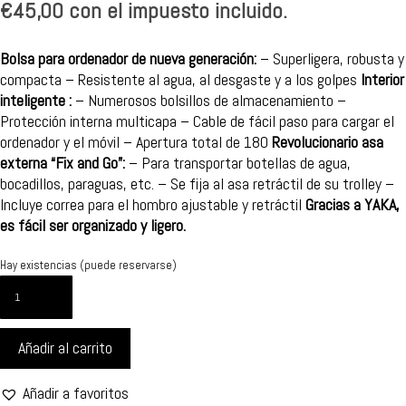
€
45,00
con el impuesto incluido.
Bolsa para ordenador de nueva generación:
– Superligera, robusta y
compacta – Resistente al agua, al desgaste y a los golpes
Interior
inteligente :
– Numerosos bolsillos de almacenamiento –
Protección interna multicapa – Cable de fácil paso para cargar el
ordenador y el móvil – Apertura total de 180
Revolucionario asa
externa “Fix and Go”:
– Para transportar botellas de agua,
bocadillos, paraguas, etc. – Se fija al asa retráctil de su trolley –
Incluye correa para el hombro ajustable y retráctil
Gracias a YAKA,
es fácil ser organizado y ligero.
Hay existencias (puede reservarse)
BOLSA
DE
ORDENADOR
Añadir al carrito
-
15,6
PULGADAS
Añadir a favoritos