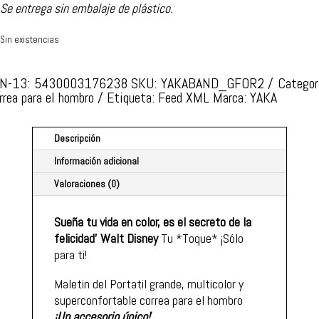
Se entrega sin embalaje de plástico.
Sin existencias
N-13: 5430003176238
SKU:
YAKABAND_GFOR2
Categor
Añadir a favoritos
rrea para el hombro
Etiqueta:
Feed XML
Marca:
YAKA
Descripción
Información adicional
Valoraciones (0)
Sueña tu vida en color, es el secreto de la
felicidad'
Walt Disney
Tu *Toque* ¡Sólo
para ti!
Maletin del Portatil grande, multicolor y
superconfortable correa para el hombro
¡Un accesorio único!