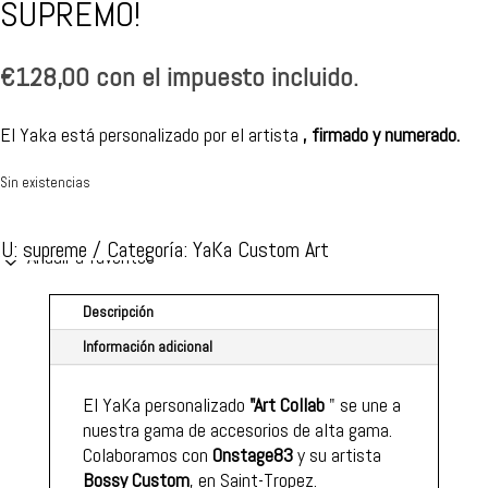
SUPREMO!
€
128,00
con el impuesto incluido.
El Yaka está personalizado por el artista
, firmado y numerado.
Sin existencias
KU:
supreme
Categoría:
YaKa Custom Art
Añadir a favoritos
Descripción
Información adicional
El YaKa personalizado
"Art Collab
" se une a
nuestra gama de accesorios de alta gama.
Colaboramos con
Onstage83
y su artista
Bossy Custom
, en Saint-Tropez.