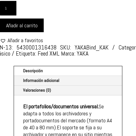
YAKA
KAKI
CANTIDAD
Añadir al carrito
Añadir a favoritos
N-13: 5430001316438
SKU:
YAKABind_KAK
Categor
ásico
Etiqueta:
Feed XML
Marca:
YAKA
Descripción
Información adicional
Valoraciones (0)
El portafolios/documentos universal.
Se
adapta a todos los archivadores y
portadocumentos del mercado (formato A4
de 40 a 80 mm).El soporte se fija a su
archivador y permanece en su sitio mientras