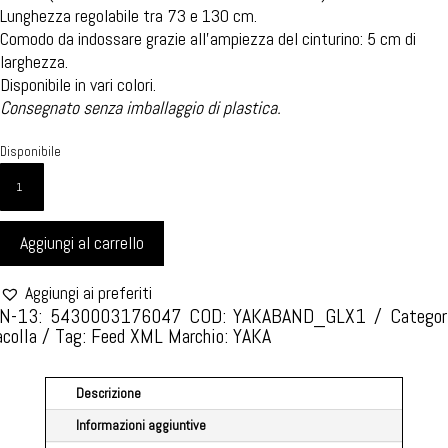
Lunghezza regolabile tra 73 e 130 cm.
Comodo da indossare grazie all’ampiezza del cinturino: 5 cm di
larghezza.
Disponibile in vari colori.
Consegnato senza imballaggio di plastica.
Disponibile
TRACOLLA
YAKA
STILE
Aggiungi al carrello
E
RAFFINATEZZA
-
Aggiungi ai preferiti
TAGLIA
N-13: 5430003176047
COD:
YAKABAND_GLX1
Categor
acolla
Tag:
Feed XML
Marchio:
YAKA
UNICA
-
GALAXY
Descrizione
STYLE
Informazioni aggiuntive
1