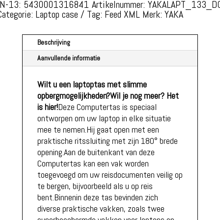
MET
N-13: 5430001316841
Artikelnummer:
YAKALAPT_133_D
Categorie:
Laptop case
Tag:
Feed XML
Merk:
YAKA
REVOLUTIONAIRE
EASYFIX
TAB
Beschrijving
AANTAL
Aanvullende informatie
Wilt u een laptoptas met slimme
opbergmogelijkheden?
Wil je nog meer? Het
is hier!
Deze Computertas is speciaal
ontworpen om uw laptop in elke situatie
mee te nemen.Hij gaat open met een
praktische ritssluiting met zijn 180° brede
opening.Aan de buitenkant van deze
Computertas kan een vak worden
toegevoegd om uw reisdocumenten veilig op
te bergen, bijvoorbeeld als u op reis
bent.Binnenin deze tas bevinden zich
diverse praktische vakken, zoals twee
superbeschermde vakken voor laptops en