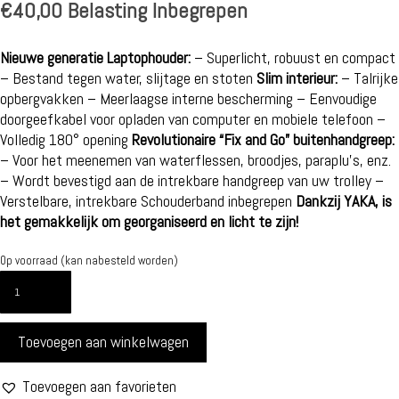
€
40,00
Belasting Inbegrepen
Nieuwe generatie Laptophouder:
– Superlicht, robuust en compact
– Bestand tegen water, slijtage en stoten
Slim interieur:
– Talrijke
opbergvakken – Meerlaagse interne bescherming – Eenvoudige
doorgeefkabel voor opladen van computer en mobiele telefoon –
Volledig 180° opening
Revolutionaire “Fix and Go” buitenhandgreep:
– Voor het meenemen van waterflessen, broodjes, paraplu’s, enz.
– Wordt bevestigd aan de intrekbare handgreep van uw trolley –
Verstelbare, intrekbare Schouderband inbegrepen
Dankzij YAKA, is
het gemakkelijk om georganiseerd en licht te zijn!
Op voorraad (kan nabesteld worden)
COMPUTERTAS
-
13,3
Toevoegen aan winkelwagen
INCH
-
DONKERGRIJS
Toevoegen aan favorieten