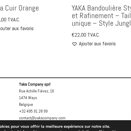
a Cuir Orange
YAKA Bandoulière St
et Rafinement – Tail
,00
T.V.A.C.
unique – Style Jungl
jouter aux favoris
€
22,00
T.V.A.C.
Ajouter aux favoris
Yaka Company sprl
Rue Achille Fiévez, 16
1474 Ways
Belgique
+32 495 91 28 99
contact@yakacompany.com
kies pour vous offrir la meilleure expérience sur notre site.