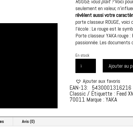
ROUGE vous plait ?
Voici pou
seulement en valeur, n’infl
révèlent aussi votre caractè
porte classeur ROUGE, voici 
l’école : Le rouge est le symbo
Porte classeur YAKA rouge : P
passionnée. Les documents qu
En stock
QUANTITÉ
Ajouter au p
DE
YAKA
Ajouter aux favoris
BLEU
EAN-13: 5430001316216
MARINE
Classic
Étiquette :
Feed X
70011
Marque :
YAKA
res
Avis (0)