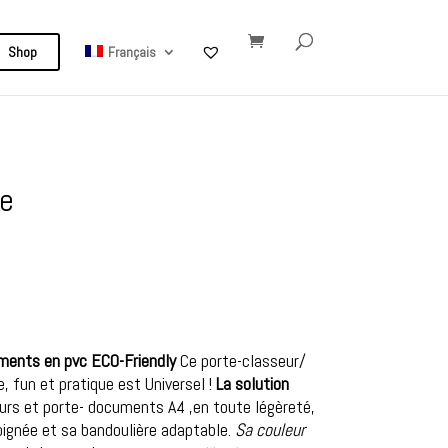
Shop
Français
ne
ments en pvc ECO-Friendly
Ce porte-classeur/
, fun et pratique est Universel !
La solution
urs et porte- documents A4 ,en toute légèreté,
poignée et sa bandoulière adaptable.
Sa couleur