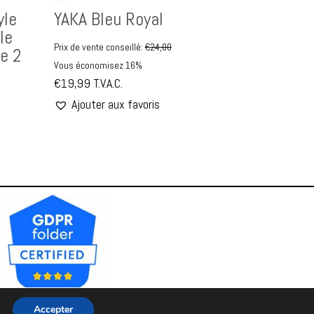
yle
YAKA Bleu Royal
le
Prix de vente conseillé:
€
24,00
e 2
Vous économisez 16%
€
19,99
T.V.A.C.
Ajouter aux favoris
Accepter