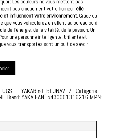
rquoi : Les couleurs ne vous mettent pas
uencent pas uniquement votre humeur,
elle
re et influencent votre environnement.
Grâce au
ce que vous véhiculerez en allant au bureau ou à
le de l’énergie, de la vitalité, de la passion. Un
our une personne intelligente, brillante et
e vous transportez sont un puit de savoir.
anier
UGS :
YAKABind_BLUNAV
Catégorie :
ML
Brand: YAKA
EAN: 5430001316216
MPN: