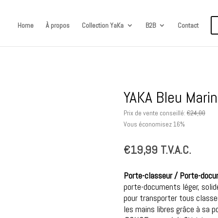
Home
À propos
Collection YaKa
B2B
Contact
YAKA Bleu Mari
Prix de vente conseillé:
€
24,00
Vous économisez 16%
€
19,99
T.V.A.C.
Porte-classeur / Porte-docu
porte-documents léger, solide
pour transporter tous classe
les mains libres grâce à sa 