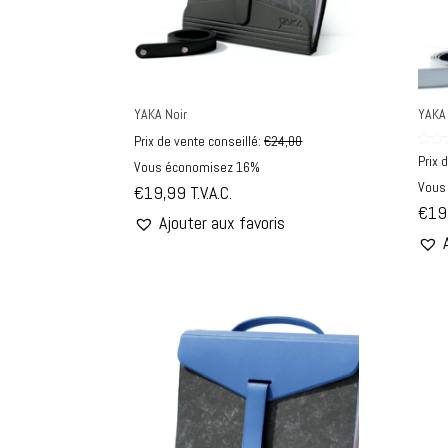
YAKA Noir
YAKA
Prix de vente conseillé:
€
24,00
Note
Prix 
Vous économisez 16%
5.00
sur 
Vous
€
19,99
T.V.A.C.
€
19
Ajouter aux favoris