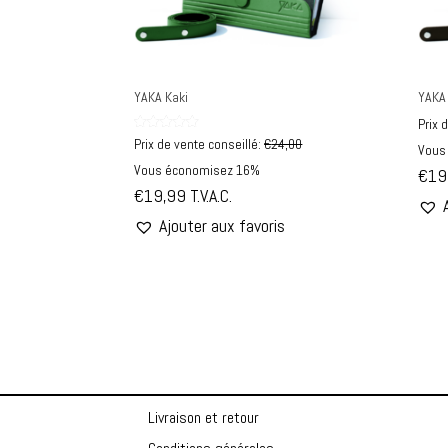
YAKA Kaki
YAKA
Prix 
Note
Prix de vente conseillé:
€
24,00
Vous
4.94
sur 5
Vous économisez 16%
€
19
€
19,99
T.V.A.C.
Ajouter aux favoris
Livraison et retour