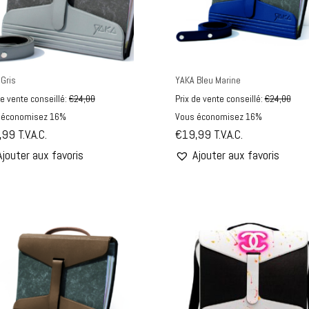
Gris
YAKA Bleu Marine
de vente conseillé:
€
24,00
Prix de vente conseillé:
€
24,00
 économisez 16%
Vous économisez 16%
,99
T.V.A.C.
€
19,99
T.V.A.C.
Ajouter aux favoris
Ajouter aux favoris