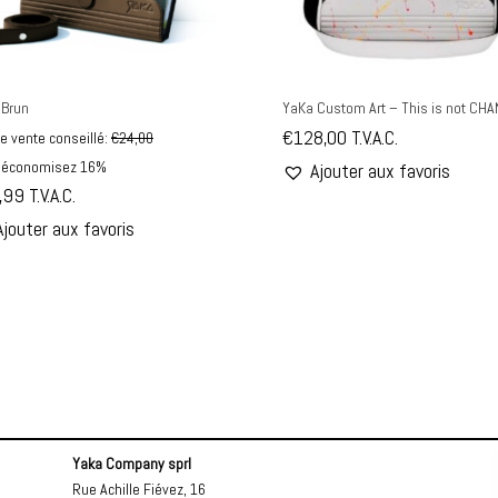
 Brun
YaKa Custom Art – This is not CHA
€
128,00
T.V.A.C.
de vente conseillé:
€
24,00
 économisez 16%
Ajouter aux favoris
,99
T.V.A.C.
Ajouter aux favoris
Yaka Company sprl
Rue Achille Fiévez, 16