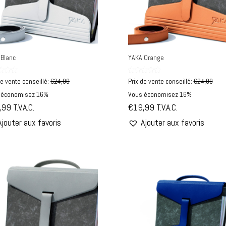
 Blanc
YAKA Orange
Note
de vente conseillé:
€
24,00
Prix de vente conseillé:
€
24,00
5.00
5
sur 5
 économisez 16%
Vous économisez 16%
,99
T.V.A.C.
€
19,99
T.V.A.C.
Ajouter aux favoris
Ajouter aux favoris