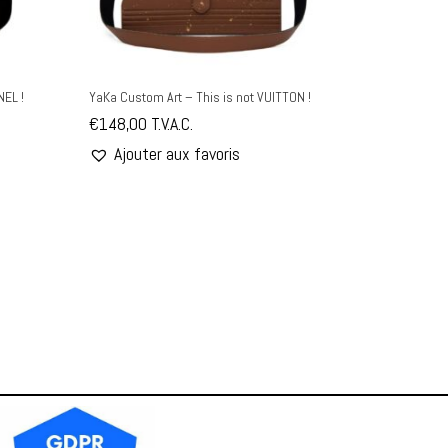
NEL !
YaKa Custom Art – This is not VUITTON !
€
148,00
T.V.A.C.
Ajouter aux favoris