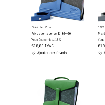
YAKA Bleu Royal
YAKA 
Prix de vente conseillé:
€
24,00
Prix 
Vous économisez 16%
Vous
€
19,99
T.V.A.C.
€
19
Ajouter aux favoris