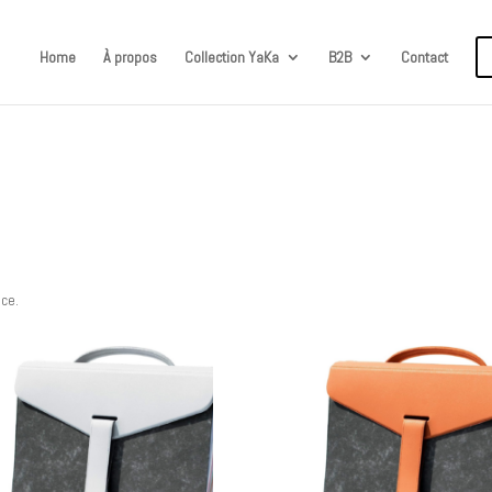
Home
À propos
Collection YaKa
B2B
Contact
nce.