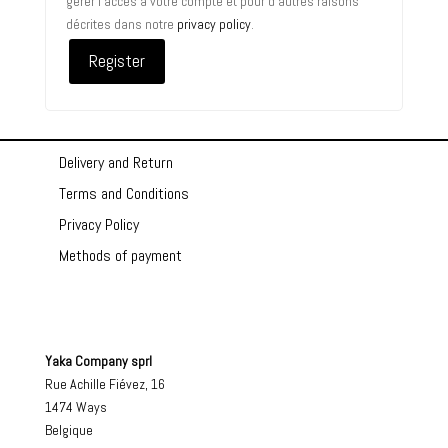
gérer l'accès à votre compte et pour d'autres raisons
décrites dans notre
privacy policy
.
Register
Delivery and Return
Terms and Conditions
Privacy Policy
Methods of payment
Yaka Company sprl
Rue Achille Fiévez, 16
1474 Ways
Belgique