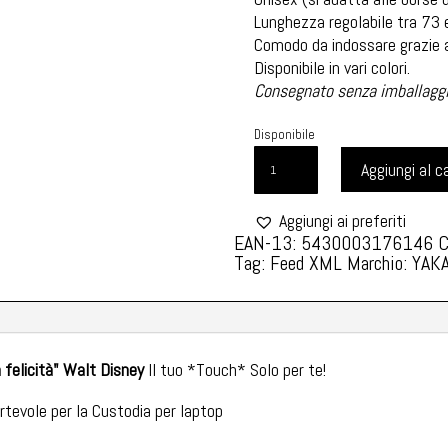
Lunghezza regolabile tra 73
Comodo da indossare grazie al
Disponibile in vari colori.
Consegnato senza imballaggio
Disponibile
TRACOLLA
Aggiungi al ca
YAKA
STILE
Aggiungi ai preferiti
E
EAN-13: 5430003176146
RAFFINATEZZA
Tag:
Feed XML
Marchio:
YAK
-
TAGLIA
UNICA
-
JUNGLE
 felicità"
Walt Disney
Il tuo *Touch* Solo per te!
STYLE
rtevole per la Custodia per laptop
3
QUANTITÀ