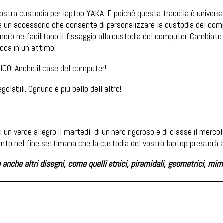
ostra custodia per laptop YAKA. E poiché questa tracolla è universale,
 è un accessorio che consente di personalizzare la custodia del comp
ero ne facilitano il fissaggio alla custodia del computer. Cambiate 
cca in un attimo!
NICO! Anche il case del computer!
labili. Ognuno è più bello dell'altro!
 di un verde allegro il martedì, di un nero rigoroso e di classe il merco
rgento nel fine settimana che la custodia del vostro laptop presterà
o anche altri disegni, come quelli etnici, piramidali, geometrici, mime