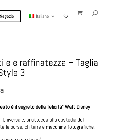
Negozio
Italiano
ile e raffinatezza – Taglia
Style 3
sa
uesto è il segreto della felicità” Walt Disney
i! Universale, si attacca alla custodia del
e le borse, chitarre e macchine fotografiche.
 da uomo e da donna).