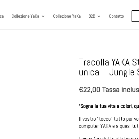
rca
Collezione YaKa
Collezione YaKa
B2B
Contatto
Tracolla YAKA St
unica – Jungle 
€
22,00
Tassa inclu
“Sogna la tua vita a colori, q
Il vostro “tocco” tutto per vo
computer YAKA e a quasi tutt
Unisex (si adatta alle borse