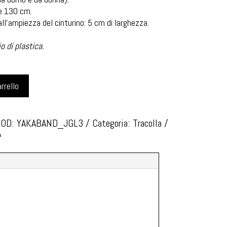
 e 130 cm.
l’ampiezza del cinturino: 5 cm di larghezza.
 di plastica.
rrello
COD:
YAKABAND_JGL3
Categoria:
Tracolla
A