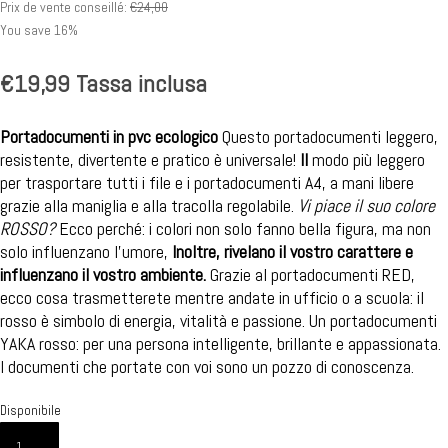
Prix de vente conseillé:
€
24,00
You save 16%
€
19,99
Tassa inclusa
Portadocumenti in pvc ecologico
Questo portadocumenti leggero,
resistente, divertente e pratico è universale!
Il
modo più leggero
per trasportare tutti i file e i portadocumenti A4, a mani libere
grazie alla maniglia e alla tracolla regolabile.
Vi piace il suo colore
ROSSO?
Ecco perché: i colori non solo fanno bella figura, ma non
solo influenzano l’umore,
Inoltre, rivelano il vostro carattere e
influenzano il vostro ambiente.
Grazie al portadocumenti RED,
ecco cosa trasmetterete mentre andate in ufficio o a scuola: il
rosso è simbolo di energia, vitalità e passione. Un portadocumenti
YAKA rosso: per una persona intelligente, brillante e appassionata.
I documenti che portate con voi sono un pozzo di conoscenza.
Disponibile
YAKA