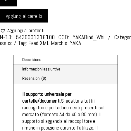
BIANCO
QUANTITÀ
Aggiungi al carrello
Aggiungi ai preferiti
N-13: 5430001316100
COD:
YAKABind_Whi
Categor
assico
Tag:
Feed XML
Marchio:
YAKA
Descrizione
Informazioni aggiuntive
Recensioni (0)
Il supporto universale per
cartelle/documenti.
Si adatta a tutti i
raccoglitori e portadocumenti presenti sul
mercato (formato A4 da 40 a 80 mm). Il
supporto si aggancia al raccoglitore e
rimane in posizione durante l'utilizzo. Il